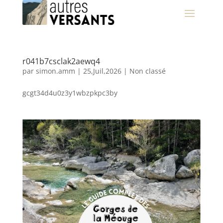
r041b7csclak2aewq4
par
simon.amm
|
25,Juil,2026
|
Non classé
gcgt34d4u0z3y1wbzpkpc3by