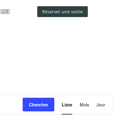
🇬🇧
Réserver une sortie
Navigation
de
Chercher
Liste
Mois
Jour
vues
Évènement