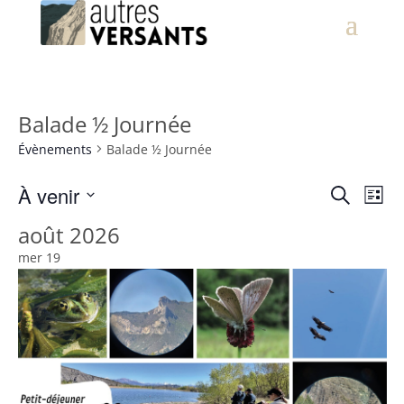
Balade ½ Journée
Évènements
Balade ½ Journée
Recher
Nav
À venir
Recherche
Liste
de
et
Sélectionnez
vue
août 2026
navigat
Évè
une
de
mer
19
date.
vues
Évènem